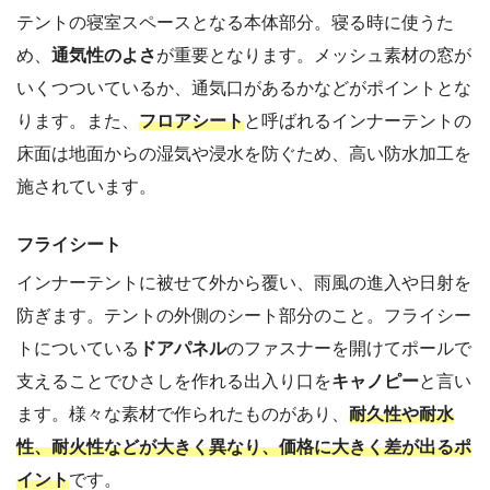
テントの寝室スペースとなる本体部分。寝る時に使うた
め、
通気性のよさ
が重要となります。メッシュ素材の窓が
いくつついているか、通気口があるかなどがポイントとな
ります。また、
フロアシート
と呼ばれるインナーテントの
床面は地面からの湿気や浸水を防ぐため、高い防水加工を
施されています。
フライシート
インナーテントに被せて外から覆い、雨風の進入や日射を
防ぎます。テントの外側のシート部分のこと。フライシー
トについている
ドアパネル
のファスナーを開けてポールで
支えることでひさしを作れる出入り口を
キャノピー
と言い
ます。様々な素材で作られたものがあり、
耐久性や耐水
性、耐火性などが大きく異なり、価格に大きく差が出るポ
イント
です。