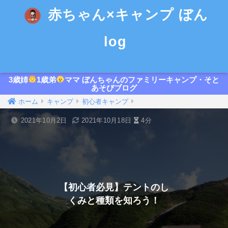
赤ちゃん×キャンプ ぼん
log
3歳姉
1歳弟
ママ ぼんちゃんのファミリーキャンプ・そと
あそびブログ
ホーム
キャンプ
初心者キャンプ
2021年10月2日
2021年10月18日
4分
【初心者必見】テントのし
くみと種類を知ろう！