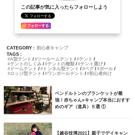
この記事が気に入ったらフォローしよう
フォローする
CATEGORY :
初心者キャンプ
TAGS :
A型テント
ツールームテント
テント
テントのしくみ
テントの種類
テント選び
ドームテント
トンネル型テント
ペグ
ポール
ロッジ型テント
ワンポールテント
初心者向け
ペンドルトンのブランケットが最
強！赤ちゃん×キャンプ本当におすす
めのギア（道具）５選 ①
【越谷技博2021】親子でデイキャン