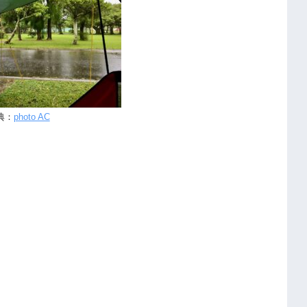
典：
photo AC