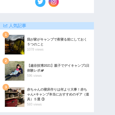
人気記事
1
我が家がキャンプで夜寝る前にしておく
５つのこと
1078 views
2
【越谷技博2021】親子でデイキャンプ1日
体験レポ🏕
596 views
3
赤ちゃんの寝床作りは何より大事！赤ち
ゃん×キャンプ本当におすすめのギア（道
具）５選 ③
593 views